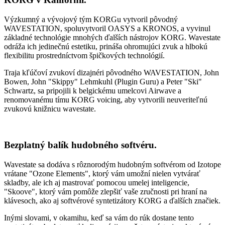
Výzkumný a vývojový tým KORGu vytvoril pôvodný
WAVESTATION, spoluvytvoril OASYS a KRONOS, a vyvinul
základné technológie mnohých ďalších nástrojov KORG. Wavestate
odráža ich jedinečnú estetiku, prináša ohromujúci zvuk a hlbokú
flexibilitu prostredníctvom špičkových technológií.
Traja kľúčoví zvukoví dizajnéri pôvodného WAVESTATION, John
Bowen, John "Skippy" Lehmkuhl (Plugin Guru) a Peter "Ski"
Schwartz, sa pripojili k belgickému umelcovi Airwave a
renomovanému tímu KORG voicing, aby vytvorili neuveriteľnú
zvukovú knižnicu wavestate.
Bezplatný balík hudobného softvéru.
Wavestate sa dodáva s rôznorodým hudobným softvérom od Izotope
vrátane "Ozone Elements", ktorý vám umožní nielen vytvárať
skladby, ale ich aj mastrovať pomocou umelej inteligencie,
"Skoove", ktorý vám pomôže zlepšiť vaše zručnosti pri hraní na
klávesoch, ako aj softvérové syntetizátory KORG a ďalších značiek.
Inými slovami, v okamihu, keď sa vám do rúk dostane tento