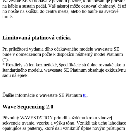
Wavestate SE sa dodáva v pevnom puzdre, ktoré obsahuje priestor
na káble a sustain pedál. Váš nástroj môže cestovať chránený, či už
ho nosíte na skúšku do centra mesta, alebo ho balíte na svetové
turné.
Limitovaná platinová edícia.
Pri príležitosti vydania dlho očakávaného modelu wavestate SE
bude v obmedzenom počte k dispozícii nádherný model Platinum
(*).
* Rozdiely sú len kozmetické, špecifikácie sú úplne rovnaké ako u
štandardného modelu. wavestate SE Platinum obsahuje exkluzívnu
sadu nálepiek.
Ďalšie informácie o wavestate SE Platinum
tu
.
Wave Sequencing 2.0
Pôvodný WAVESTATION priradil každému kroku vlnovej
sekvencie trvanie, vzorku a výšku tónu. Vznikli tak uchu lahodiace
opakujúce sa patterny, ktoré dali vzniknúť úplne novým prístupom