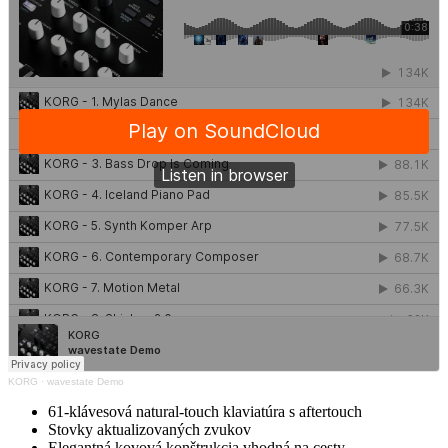
KORG
·
wavestate Demo
61-klávesová natural-touch klaviatúra s aftertouch
Stovky aktualizovaných zvukov
Elegantná kovová konštrukcia vhodná na cesty