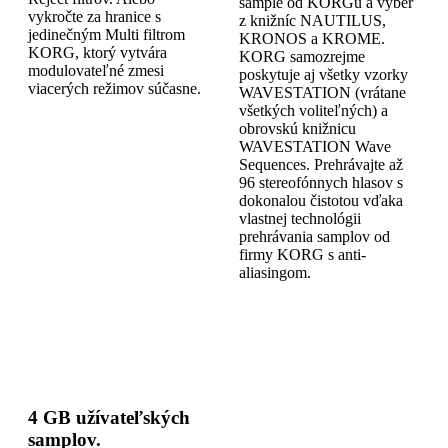
sample od KORGu a výber
vykročte za hranice s
z knižníc NAUTILUS,
jedinečným Multi filtrom
KRONOS a KROME.
KORG, ktorý vytvára
KORG samozrejme
modulovateľné zmesi
poskytuje aj všetky vzorky
viacerých režimov súčasne.
WAVESTATION (vrátane
všetkých voliteľných) a
obrovskú knižnicu
WAVESTATION Wave
Sequences. Prehrávajte až
96 stereofónnych hlasov s
dokonalou čistotou vďaka
vlastnej technológii
prehrávania samplov od
firmy KORG s anti-
aliasingom.
4 GB užívateľských
samplov.