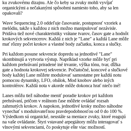
ku zvukovému dizajnu. Ale čo keby sa zvuky mohli vyvíjať
organickými a nečakanými spôsobmi namiesto toho, aby sa len
opakovali?
Wave Sequencing 2.0 oddeľuje časovanie, postupnosť vzoriek a
melódiu, takže s každou z nich možno manipulovať nezávisle.
Pridáva tiež nové charakteristiky vrátane tvarov, časov gate a hodnôt
krokových sekvencerov. Každá z nich je "Lane" a každá Lane môže
mať rôzny počet krokov a vlastné body začiatku, konca a slučky.
Pri každom posune sekvencie dopredu sa jednotlivé "Lane"
skombinujú a vytvoria výstup. Napríklad vzorke môže byť pri
každom prehrávaní priradené iné trvanie, výška tónu, tvar, dĺžka
gate a hodnota krokovej sekvencie. Počiatočné, koncové a slučkové
body každej Lane môžete modulovať samostatne pre každú notu
pomocou dynamiky, LFO, obálok, Mod knobov alebo iných
kontrolérov. Každá nota v akorde môže dokonca hrať niečo iné!
Lanes môžu tiež náhodne meniť poradie krokov pri každom
prehrávaní, pričom v reálnom čase môžete ovládať rozsah
zahrnutých krokov. A napokon, jednotlivé kroky možno náhodne
vynechať s modulovateľnou pravdepodobnosťou od 0 do 100 %.
Výsledkom sú organické, neustále sa meniace zvuky, ktoré reagujú
na vaše ovládanie. Štyri vstavané arpegiátory môžu interagovať s
vlnovými sekvenciami, čo poskytuje ešte viac možností.