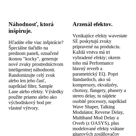
Náhodnosť, ktorá
Arzenál efektov.
inšpiruje.
Vynikajúce efekty wavestate
SE poskytujú zvuky
Hľadáte ešte viac inšpirácie?
pripravené na produkciu.
Špeciálne tlačidlo na
Každá vrstva má tri
prednom paneli, označené
vyhradené efekty; okrem
ikonou "kocky", generuje
toho má Performance
nové zvuky prostredníctvom
hlavný reverb a
inteligentnej náhodnosti.
parametrický EQ. Popri
Randomizujte celý zvuk
štandardoch, ako sú
alebo len jeho časť,
kompresory, ekvalizéry,
napríklad filter, Sample
chorusy, flangery, phasery a
Lane alebo efekty. Výsledky
stereo delay, tu nájdete
použite priamo alebo ako
osobité procesory, napríklad
východiskový bod pre
Wave Shaper, Talking
vlastné výtvory.
Modulator, Reverse Delay,
Multiband Mod Delay a
Overb (z OASYS), plus
modelované efekty vrátane
gitarových zosilňovačov