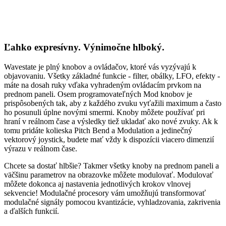
Ľahko expresívny. Výnimočne hlboký.
Wavestate je plný knobov a ovládačov, ktoré vás vyzývajú k
objavovaniu. Všetky základné funkcie - filter, obálky, LFO, efekty -
máte na dosah ruky vďaka vyhradeným ovládacím prvkom na
prednom paneli. Osem programovateľných Mod knobov je
prispôsobených tak, aby z každého zvuku vyťažili maximum a často
ho posunuli úplne novými smermi. Knoby môžete používať pri
hraní v reálnom čase a výsledky tiež ukladať ako nové zvuky. Ak k
tomu pridáte kolieska Pitch Bend a Modulation a jedinečný
vektorový joystick, budete mať vždy k dispozícii viacero dimenzií
výrazu v reálnom čase.
Chcete sa dostať hlbšie? Takmer všetky knoby na prednom paneli a
väčšinu parametrov na obrazovke môžete modulovať. Modulovať
môžete dokonca aj nastavenia jednotlivých krokov vlnovej
sekvencie! Modulačné procesory vám umožňujú transformovať
modulačné signály pomocou kvantizácie, vyhladzovania, zakrivenia
a ďalších funkcií.