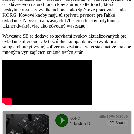
61 klávesovou natural-touch klaviatúrou s aftertouch, ktorá
poskytuje rovnaký vynikajúci pocit ako špičkové pracovné stanice
KORG. Kovové knoby majú tú správnu pevnosť pre ľahké
ovládanie. Navyše má úžasných 120 stereo hlasov polyfónie -
takmer dvakrát viac ako pôvodný wavestate.
Wavestate SE sa dodáva so stovkami zvukov aktualizovaných pre
ovládanie aftertouch. Je tiež úplne kompatibilný so zvukmi a
samplami pre pôvodný softvér wavestate aj wavestate native vrátane
mnohých vynikajúcich knižníc tretích strán.