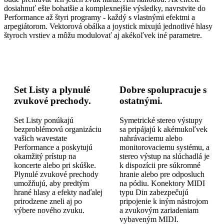
dosiahnuť ešte bohatšie a komplexnejšie výsledky, navrstvite do
Performance až štyri programy - každý s vlastnými efektmi a
arpegiátorom. Vektorová obálka a joystick mixujú jednotlivé hlasy
štyroch vrstiev a môžu modulovať aj akékoľvek iné parametre.
Set Listy a plynulé
Dobre spolupracuje s
zvukové prechody.
ostatnými.
Set Listy ponúkajú
Symetrické stereo výstupy
bezproblémovú organizáciu
sa pripájajú k akémukoľvek
vašich wavestate
nahrávaciemu alebo
Performance a poskytujú
monitorovaciemu systému, a
okamžitý prístup na
stereo výstup na slúchadlá je
koncerte alebo pri skúške.
k dispozícii pre súkromné
Plynulé zvukové prechody
hranie alebo pre odposluch
umožňujú, aby predtým
na pódiu. Konektory MIDI
hrané hlasy a efekty naďalej
typu Din zabezpečujú
prirodzene zneli aj po
pripojenie k iným nástrojom
výbere nového zvuku.
a zvukovým zariadeniam
vybaveným MIDI.