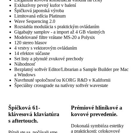
Exkluzívny pevný kufor v balení
Špičková japonská výroba
Limitovaná edícia Platinum
Wave Sequencing 2.0
Rozsiahla modulácia s praktickým ovládaním
Gigabajty samplov - a import až 4 GB vlastných
Modelované filtre vrátane MS-20 a Polysix
120 stereo hlasov
4 vrstvy s vektorovým ovládaním
14 efektov súčasne
Set listy a plynulé zvukové prechody
Náhodnosť
Bezplatný softvér Editor/Librarian a Sample Builder pre Mac
a Windows
Navrhnuté spoločnosťou KORG R&D v Kalifornii
Špeciálny crossgrade na natívny softvér wavestate
Špičková 61-
Prémiové hliníkové a
klávesová klaviatúra
kovové prevedenie.
s aftertouch.
Dokonalá symbióza estetiky
a praktickosti: celokovové
Pýtali ste sa, počúvali sme