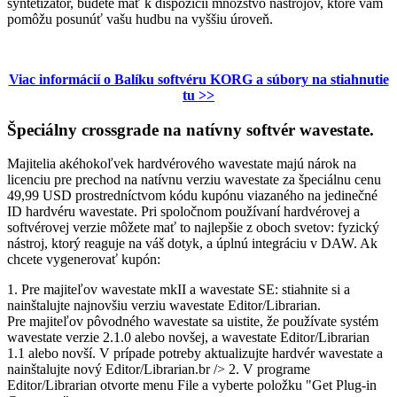
syntetizátor, budete mať k dispozícii množstvo nástrojov, ktoré vám
pomôžu posunúť vašu hudbu na vyššiu úroveň.
Viac informácií o Balíku softvéru KORG a súbory na stiahnutie
tu >>
Špeciálny crossgrade na natívny softvér wavestate.
Majitelia akéhokoľvek hardvérového wavestate majú nárok na
licenciu pre prechod na natívnu verziu wavestate za špeciálnu cenu
49,99 USD prostredníctvom kódu kupónu viazaného na jedinečné
ID hardvéru wavestate. Pri spoločnom používaní hardvérovej a
softvérovej verzie môžete mať to najlepšie z oboch svetov: fyzický
nástroj, ktorý reaguje na váš dotyk, a úplnú integráciu v DAW. Ak
chcete vygenerovať kupón:
1. Pre majiteľov wavestate mkII a wavestate SE: stiahnite si a
nainštalujte najnovšiu verziu wavestate Editor/Librarian.
Pre majiteľov pôvodného wavestate sa uistite, že používate systém
wavestate verzie 2.1.0 alebo novšej, a wavestate Editor/Librarian
1.1 alebo novší. V prípade potreby aktualizujte hardvér wavestate a
nainštalujte nový Editor/Librarian.br /> 2. V programe
Editor/Librarian otvorte menu File a vyberte položku "Get Plug-in