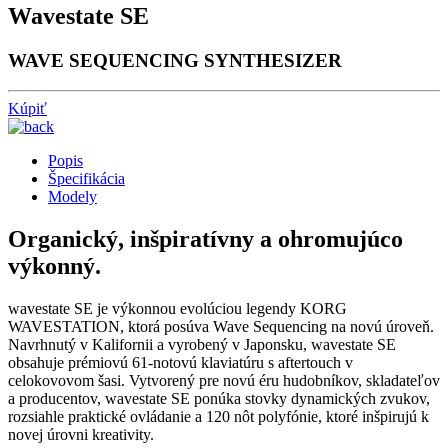
Wavestate SE
WAVE SEQUENCING SYNTHESIZER
Kúpiť
Popis
Špecifikácia
Modely
Organický, inšpiratívny a ohromujúco
výkonný.
wavestate SE je výkonnou evolúciou legendy KORG
WAVESTATION, ktorá posúva Wave Sequencing na novú úroveň.
Navrhnutý v Kalifornii a vyrobený v Japonsku, wavestate SE
obsahuje prémiovú 61-notovú klaviatúru s aftertouch v
celokovovom šasi. Vytvorený pre novú éru hudobníkov, skladateľov
a producentov, wavestate SE ponúka stovky dynamických zvukov,
rozsiahle praktické ovládanie a 120 nôt polyfónie, ktoré inšpirujú k
novej úrovni kreativity.