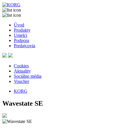
Úvod
Produkty
Umelci
Podpora
Predajcovia
Cookies
Aktuality
Sociálne média
Voucher
KORG
Wavestate SE