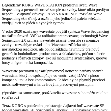
Legendárny KORG WAVESTATION predstavil svetu Wave
Sequencing a premenil surové sample na zvuky, ktoré nikto predtým
nepočul. Vlajkové klávesy OASYS a KRONOS rozvíjali Wave
Sequencing ešte ďalej, a rozšírili jeho jedinečnú paletu sviežich,
vyvíjajúcich sa plôch a hybných rytmov.
V roku 2020 uznávaný wavestate povýšil syntézu Wave Sequencing
na ďalšiu úroveň. Vďaka radikálne prepracovanej technológii Wave
Sequencing 2.0 prináša wavestate úžasné, neustále sa meniace
zvuky s rozsiahlym ovládaním. Wavestate zďaleka nie je
nostalgickou reedíciou, ale bol od základu navrhnutý pre novú
generáciu hudobníkov, producentov a skladateľov, pričom si berie
podnety z rôznych zdrojov, ako sú modulárne syntetizátory, groove
boxy a algoritmická kompozícia.
Wavestate predstavil aj ďalší prelomový koncept: natívny softvér
wavestate, ktorý ho sprístupňuje vo vnútri vašej DAW s plnou
kompatibilitou a bez kompromisov. Je ideálny na plynulý prechod
medzi softvérovými a hardvérovými pracovnými postupmi.
(*predáva sa samostatne, používatelia wavestate si ho môžu zakúpiť
so zľavou)
Teraz KORG s potešením predstavuje vlajkovú loď wavestate SE.
Model wavestate SE, vyrobený v Japonsku, je vybavený prémiovou