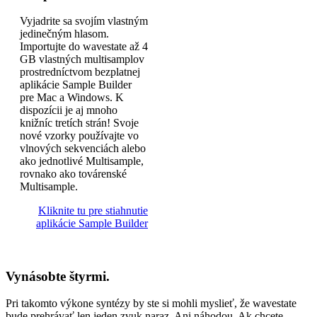
Vyjadrite sa svojím vlastným
jedinečným hlasom.
Importujte do wavestate až 4
GB vlastných multisamplov
prostredníctvom bezplatnej
aplikácie Sample Builder
pre Mac a Windows. K
dispozícii je aj mnoho
knižníc tretích strán! Svoje
nové vzorky používajte vo
vlnových sekvenciách alebo
ako jednotlivé Multisample,
rovnako ako továrenské
Multisample.
Kliknite tu pre stiahnutie
aplikácie Sample Builder
Vynásobte štyrmi.
Pri takomto výkone syntézy by ste si mohli myslieť, že wavestate
bude prehrávať len jeden zvuk naraz. Ani náhodou. Ak chcete