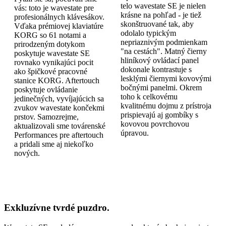
telo wavestate SE je nielen
vás: toto je wavestate pre
krásne na pohľad - je tiež
profesionálnych klávesákov.
skonštruované tak, aby
Vďaka prémiovej klaviatúre
odolalo typickým
KORG so 61 notami a
nepriaznivým podmienkam
prirodzeným dotykom
"na cestách". Matný čierny
poskytuje wavestate SE
hliníkový ovládací panel
rovnako vynikajúci pocit
dokonale kontrastuje s
ako špičkové pracovné
lesklými čiernymi kovovými
stanice KORG. Aftertouch
bočnými panelmi. Okrem
poskytuje ovládanie
toho k celkovému
jedinečných, vyvíjajúcich sa
kvalitnému dojmu z prístroja
zvukov wavestate končekmi
prispievajú aj gombíky s
prstov. Samozrejme,
kovovou povrchovou
aktualizovali sme továrenské
úpravou.
Performances pre aftertouch
a pridali sme aj niekoľko
nových.
Exkluzívne tvrdé puzdro.