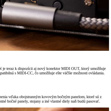
je teraz k dispozícii aj nový konektor MIDI OUT, ktorý umožňuje
mpatibilná s MIDI-CC, čo umožňuje ešte väčšie možnosti ovládania.
sobenia vďaka obojstranným kovovým bočným panelom, ktoré sú z
tné bočné panely, stojany a iné vlastné diely naň budú pasovať.