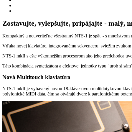
Zostavujte, vylepšujte, pripájajte - malý, 
Kompaktný a neuveriteľne všestranný NTS-1 je späť - s množstvom 
Vďaka novej klaviatúre, integrovanému sekvenceru, sviežim zvukom
NTS-1 mkII s ešte výkonnejším procesorom ako jeho predchodca uvoľ
Táto kombinácia syntetizátora a efektovej jednotky typu "urob si sám
Nová Multitouch klaviatúra
NTS-1 mkII je vybavený novou 18-klávesovou multidotykovou klaviatúr
polyfonické MIDI dáta, čím sa otvárajú dvere k parafonickému potenci