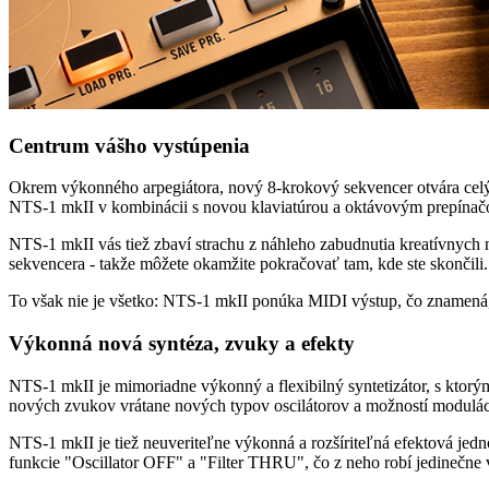
Centrum vášho vystúpenia
Okrem výkonného arpegiátora, nový 8-krokový sekvencer otvára cel
NTS-1 mkII v kombinácii s novou klaviatúrou a oktávovým prepínačo
NTS-1 mkII vás tiež zbaví strachu z náhleho zabudnutia kreatívnych
sekvencera - takže môžete okamžite pokračovať tam, kde ste skončili. 
To však nie je všetko: NTS-1 mkII ponúka MIDI výstup, čo znamená,
Výkonná nová syntéza, zvuky a efekty
NTS-1 mkII je mimoriadne výkonný a flexibilný syntetizátor, s ktorý
nových zvukov vrátane nových typov oscilátorov a možností modulá
NTS-1 mkII je tiež neuveriteľne výkonná a rozšíriteľná efektová jedno
funkcie "Oscillator OFF" a "Filter THRU", čo z neho robí jedinečne v