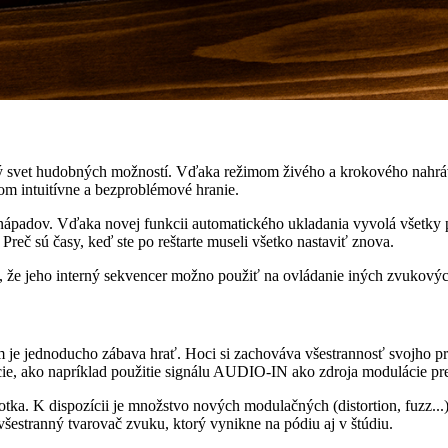
ý svet hudobných možností. Vďaka režimom živého a krokového nahráv
m intuitívne a bezproblémové hranie.
 nápadov. Vďaka novej funkcii automatického ukladania vyvolá všetky
Preč sú časy, keď ste po reštarte museli všetko nastaviť znova.
 že jeho interný sekvencer možno použiť na ovládanie iných zvukových
m je jednoducho zábava hrať. Hoci si zachováva všestrannosť svojho p
cie, ako napríklad použitie signálu AUDIO-IN ako zdroja modulácie
tka. K dispozícii je množstvo nových modulačných (distortion, fuzz...),
šestranný tvarovač zvuku, ktorý vynikne na pódiu aj v štúdiu.