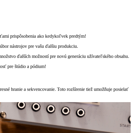
sťami prispôsobenia ako kedykoľvek predtým!
or nástrojov pre vašu ďalšiu produkciu.
nožstvo ďalších možností pre novú generáciu užívateľského obsahu.
nosť pre štúdio a pódium!
esné hranie a sekvencovanie. Toto rozšírenie tiež umožňuje posielať