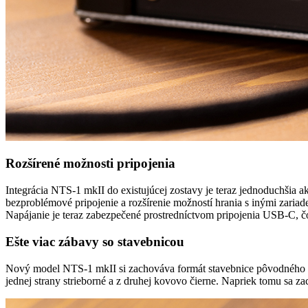
Rozšírené možnosti pripojenia
Integrácia NTS-1 mkII do existujúcej zostavy je teraz jednoduchš
bezproblémové pripojenie a rozšírenie možností hrania s inými zaria
Napájanie je teraz zabezpečené prostredníctvom pripojenia USB-C, čo
Ešte viac zábavy so stavebnicou
Nový model NTS-1 mkII si zachováva formát stavebnice pôvodného m
jednej strany strieborné a z druhej kovovo čierne. Napriek tomu sa z