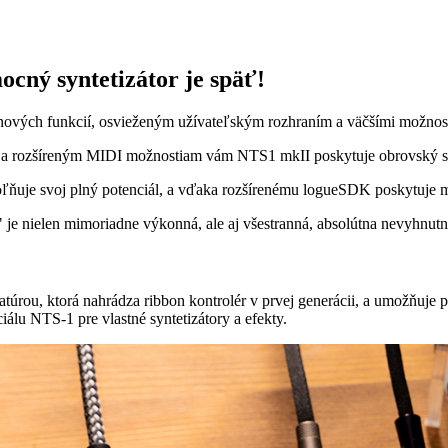
mocný syntetizátor je späť!
nových funkcií, osvieženým užívateľským rozhraním a väčšími možno
 a rozšíreným MIDI možnostiam vám NTS1 mkII poskytuje obrovský súb
ňuje svoj plný potenciál, a vďaka rozšírenému logueSDK poskytuje m
" je nielen mimoriadne výkonná, ale aj všestranná, absolútna nevyhnut
ou, ktorá nahrádza ribbon kontrolér v prvej generácii, a umožňuje pr
álu NTS-1 pre vlastné syntetizátory a efekty.