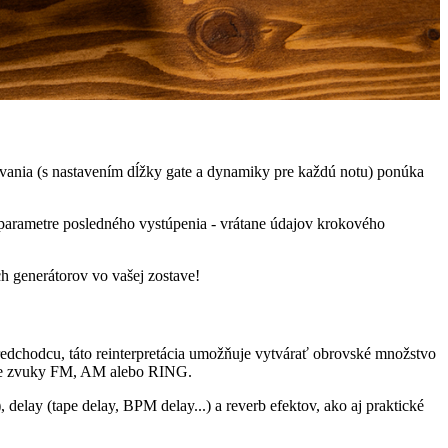
ania (s nastavením dĺžky gate a dynamiky pre každú notu) ponúka
 parametre posledného vystúpenia - vrátane údajov krokového
 generátorov vo vašej zostave!
redchodcu, táto reinterpretácia umožňuje vytvárať obrovské množstvo
 pre zvuky FM, AM alebo RING.
 delay (tape delay, BPM delay...) a reverb efektov, ako aj praktické