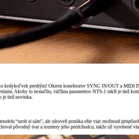
ia ako kedykoľvek predtým! Okrem konektorov SYNC IN/OUT a MIDI IN 
deniami. Akoby to nestačilo, väčšina parametrov NTS-1 mkII je tiež ko
 je tiež novinka.
odelu “urob si sám”, ale zároveň ponúka ešte viac možností prispô
achoval pôvodný tvar a rozmery jeho predchodcu, takže už vyrobené vlas