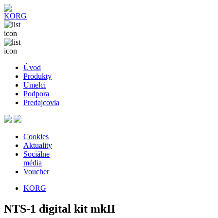
Úvod
Produkty
Umelci
Podpora
Predajcovia
Cookies
Aktuality
Sociálne
média
Voucher
KORG
NTS-1 digital kit mkII