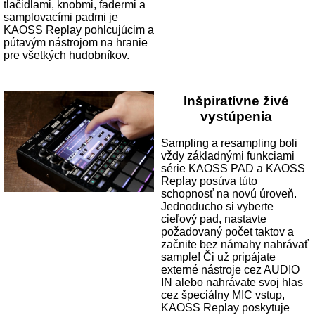
tlačidlami, knobmi, fadermi a
samplovacími padmi je
KAOSS Replay pohlcujúcim a
pútavým nástrojom na hranie
pre všetkých hudobníkov.
Inšpiratívne živé
vystúpenia
Sampling a resampling boli
vždy základnými funkciami
série KAOSS PAD a KAOSS
Replay posúva túto
schopnosť na novú úroveň.
Jednoducho si vyberte
cieľový pad, nastavte
požadovaný počet taktov a
začnite bez námahy nahrávať
sample! Či už pripájate
externé nástroje cez AUDIO
IN alebo nahrávate svoj hlas
cez špeciálny MIC vstup,
KAOSS Replay poskytuje