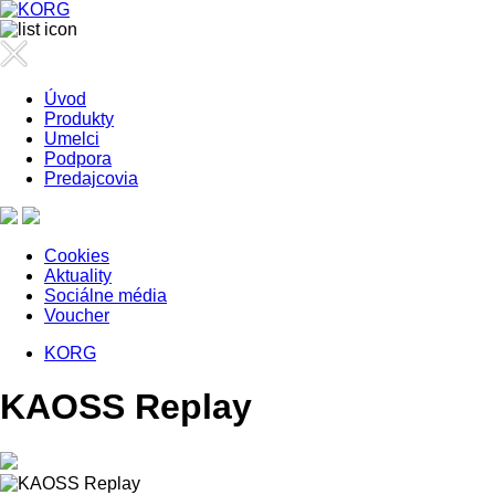
Úvod
Produkty
Umelci
Podpora
Predajcovia
Cookies
Aktuality
Sociálne média
Voucher
KORG
KAOSS Replay