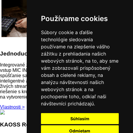
Používame cookies
Súbory cookie a ďalšie
technológie sledovania
používame na zlepšenie vášho
Jednoduché streamovanie naživo
zážitku z prehliadania našich
webových stránok, na to, aby sme
Integrované zvukové rozhranie KAOSS Replay, vyhradený
vám zobrazovali prispôsobený
vstup MIC IN, výkonné a kreatívne vokálne efekty a jednoduché
obsah a cielené reklamy, na
spúšťanie samplov prostredníctvom padov ponúkajú
inteligentné a kompaktné riešenie typu „všetko v jednom“ pre
analýzu návštevnosti našich
živých streamerov, ktorí hľadajú jednoduché, integrované
webových stránok a na
riešenie s kreatívnymi efektmi, ktoré možno intuitívne používať
pochopenie toho, odkiaľ naši
na vytvorenie jedinečného zážitku zo živého vysielania.
návštevníci prichádzajú.
Vlastnosti >
Súhlasím
KAOSS Replay
Odmietam