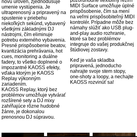
pozoruhodne flexibilný režim
novú úroveň, zjednodušuje
MIDI Surface umožňuje úplné
umenie vystúpenia. Je
prispôsobenie, čím sa mení
ultraprenosný a pripravený na
na veľmi prispôsobiteľný MIDI
spustenie v priebehu
kontrolér. Prípadne môže bez
niekoľkých sekúnd, vybavený
námahy slúžiť ako USB plug-
všetkými základnými DJ
and-play audio rozhranie,
nástrojmi, čím eliminuje
ktoré sa bez problémov
potrebu externého vybavenia.
integruje do vašej produkčnej
Presné prispôsobenie beatov,
štúdiovej zostavy.
kvantizácia prehrávania, hot
cues, monitoring a duálne
Keď je vaša skladba
fadery, to všetko doplnené o
pripravená, jednoducho
impozantné KAOSS efekty,
nahrajte svoje stem stopy,
vďaka ktorým je KAOSS
one-shoty a loopy, a nechajte
Replay výkonným
KAOSS rozvinúť sa!
zariadením.
KAOSS Replay, ktorý bez
problémov umožňuje vytvárať
rozšírené sety a DJ mixy
zahŕňajúce rôzne hudobné
žánre, je dokonalou
prenosnou DJ súpravou.