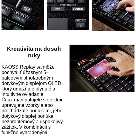
Kreativita na dosah
ruky
KAOSS Replay sa môže
pochváliť úžasným 5-
palcovým plnofarebným
dotykovým displejom OLED,
ktorý umožňuje plynulé a
intuitívne ovládanie.
Či už manipulujete s efektmi,
upravujete vzorky alebo
prechádzate ponukami, jeho
dotykový displej ponúka
bezproblémový a uspokojivý
zážitok. V kombinácii s
funkčne vyhradenými