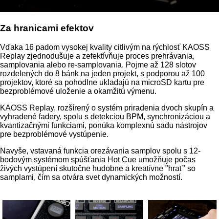
Za hranicami efektov
Vďaka 16 padom vysokej kvality citlivým na rýchlosť KAOSS
Replay zjednodušuje a zefektívňuje proces prehrávania,
samplovania alebo re-samplovania. Pojme až 128 slotov
rozdelených do 8 bánk na jeden projekt, s podporou až 100
projektov, ktoré sa pohodlne ukladajú na microSD kartu pre
bezproblémové uloženie a okamžitú výmenu.
KAOSS Replay, rozšírený o systém priradenia dvoch skupín a
vyhradené fadery, spolu s detekciou BPM, synchronizáciou a
kvantizačnými funkciami, ponúka komplexnú sadu nástrojov
pre bezproblémové vystúpenie.
Navyše, vstavaná funkcia orezávania samplov spolu s 12-
bodovým systémom spúšťania Hot Cue umožňuje počas
živých vystúpení skutočne hudobne a kreatívne "hrať" so
samplami, čím sa otvára svet dynamických možností.