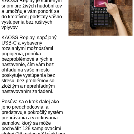
KAOSS Replay je splneným
snom pre živých hudobníkov
a umožňuje vám ponoriť sa
do kreatívnej podstaty vášho
vystúpenia bez rušivých
vplyvov.
KAOSS Replay, napájaný
USB-C a vybavený
rozsiahlymi možnosťami
pripojenia, ponúka
bezproblémové a rýchle
nastavenie, čím vám bez
ohľadu na vaše miesto
poskytuje vystúpenia bez
stresu, bez problémov so
zložitým a neprehľadným
nastavovaním zariadení.
Posúva sa o krok ďalej ako
jeho predchodcovia, a
predstavuje pokročilý systém
prehrávania a vzorkovania
samplov, ktorý sa môže
pochváliť 128 samplovacími
slotmi (16 padov x 8 bánk) pre