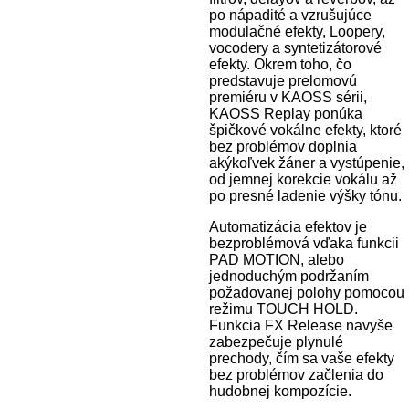
po nápadité a vzrušujúce
modulačné efekty, Loopery,
vocodery a syntetizátorové
efekty. Okrem toho, čo
predstavuje prelomovú
premiéru v KAOSS sérii,
KAOSS Replay ponúka
špičkové vokálne efekty, ktoré
bez problémov doplnia
akýkoľvek žáner a vystúpenie,
od jemnej korekcie vokálu až
po presné ladenie výšky tónu.
Automatizácia efektov je
bezproblémová vďaka funkcii
PAD MOTION, alebo
jednoduchým podržaním
požadovanej polohy pomocou
režimu TOUCH HOLD.
Funkcia FX Release navyše
zabezpečuje plynulé
prechody, čím sa vaše efekty
bez problémov začlenia do
hudobnej kompozície.