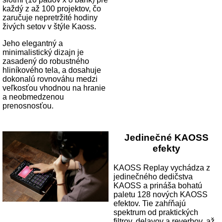
každý z až 100 projektov, čo
zaručuje nepretržité hodiny
živých setov v štýle Kaoss.
Jeho elegantný a
minimalistický dizajn je
zasadený do robustného
hliníkového tela, a dosahuje
dokonalú rovnováhu medzi
veľkosťou vhodnou na hranie
a neobmedzenou
prenosnosťou.
Jedinečné KAOSS
efekty
KAOSS Replay vychádza z
jedinečného dedičstva
KAOSS a prináša bohatú
paletu 128 nových KAOSS
efektov. Tie zahŕňajú
spektrum od praktických
filtrov, delayov a reverbov, až