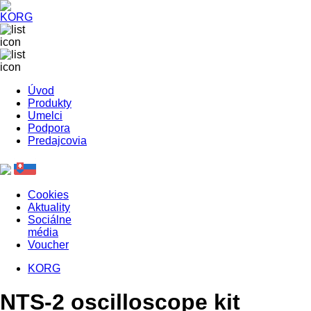
Úvod
Produkty
Umelci
Podpora
Predajcovia
Cookies
Aktuality
Sociálne
média
Voucher
KORG
NTS-2 oscilloscope kit