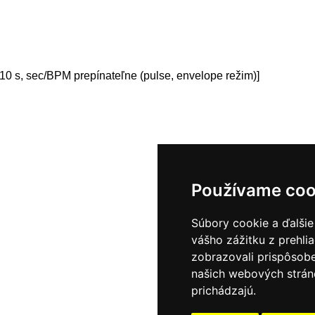
0 s, sec/BPM prepínateľne (pulse, envelope režim)]
Používame coo
Súbory cookie a ďalšie
vášho zážitku z prehli
zobrazovali prispôsobe
našich webových stráno
prichádzajú.