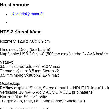
Na stiahnutie
Uživatelský manuál
NTS-2 špecifikácie
Rozmery: 12.9 x 7.8 x 3.9 cm
Hmotnosť: 130 g (bez batérií)
Napájanie: USB 2.0 typ-C (500 mA max.) alebo 2x AAA batérie (
Vstupy:
3.5 mm stereo vstup x2, ±10 V max
Through výstup: 3.5 mm Stereo x2
3.5 mm mono výstup x2, ±5 V max
Osciloskop:
Režimy displeja: Single, Stereo (Input1L - INPUT1R, Input1L - In
Vertikálne: 10 mV~5 V/div, AC/DC MODE pripínateľné
Horizontálne: 50 us~1 s/div
Trigger: Auto, Rise, Fall, Single (rise), Single (fall)