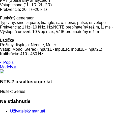
FFT (Spektrálny analyzátor)
Vstup: mono (1L, 1R, 2L, 2R)
Frekvencia: 20 Hz~20 kHz
Funkčný generátor
Typ vlny: sine, square, triangle, saw, noise, pulse, envelope
Frekvencia: 1 Hz~10 kHz, Hz/NOTE prepínateľný režim, [1 ms~1
Výstupná úroveň: 10 Vpp max, V/dB prepínateľný režim
Ladička
Režimy displeja: Needle, Meter
Vstup: Mono, Stereo (Input1L - Input1R, Input1L - Input2L)
Kalibrácia: 410 - 480 Hz
< Popis
Modely >
NTS-2 oscilloscope kit
Nu:tekt Series
Na stiahnutie
Uživatelský manuál