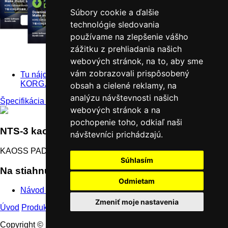
Súbory cookie a ďalšie
technológie sledovania
používame na zlepšenie vášho
zážitku z prehliadania našich
webových stránok, na to, aby sme
vám zobrazovali prispôsobený
Tu nájdete ďalšie informácie o softvérovom balíčku
KORG.
obsah a cielené reklamy, na
analýzu návštevnosti našich
Špecifikácia >
webových stránok a na
pochopenie toho, odkiaľ naši
NTS-3 kaoss pad kit
návštevníci prichádzajú.
KAOSS PAD Séria
Súhlasím
Na stiahnutie
Odmietam
Návod KORG NTS-3
Zmeniť moje nastavenia
Úvod
Produkty
DJ & Produkčné nástroje
NTS-3 kaoss pad kit
Copyright
©
2019 KORG Inc. All Rights Reserved.