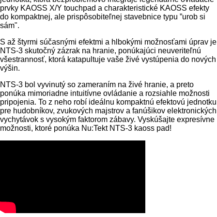
prvky KAOSS X/Y touchpad a charakteristické KAOSS efekty
do kompaktnej, ale prispôsobiteľnej stavebnice typu ”urob si
sám".
S až štyrmi súčasnými efektmi a hlbokými možnosťami úprav je
NTS-3 skutočný zázrak na hranie, ponúkajúci neuveriteľnú
všestrannosť, ktorá katapultuje vaše živé vystúpenia do nových
výšin.
NTS-3 bol vyvinutý so zameraním na živé hranie, a preto
ponúka mimoriadne intuitívne ovládanie a rozsiahle možnosti
pripojenia. To z neho robí ideálnu kompaktnú efektovú jednotku
pre hudobníkov, zvukových majstrov a fanúšikov elektronických
vychytávok s vysokým faktorom zábavy. Vyskúšajte expresívne
možnosti, ktoré ponúka Nu:Tekt NTS-3 kaoss pad!