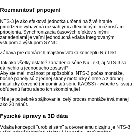
Rozmanitosť pripojení
NTS-3 je ako efektová jednotka určená na živé hranie
prirodzene vybavená rozsiahlymi a flexibilnými možnosťami
pripojenia. Synchronizácia časových efektov s inými
zariadeniami je veľmi jednoduchá vďaka integrovaným
vstupom a výstupom SYNC.
Zábava pre domácich majstrov vďaka konceptu Nu:Tekt
Tak ako všetky ostatné zariadenia série Nu:Tekt, aj NTS-3 sa
dá rýchlo a jednoducho zostaviť*.
Aby ste mali možnosť prispôsobiť si NTS-3 počas montáže,
bočné panely sú z jednej strany metalicky čierne a z druhej
metalicky červené (pripomínajú sériu KAOSS) - vyberte si svoju
obľúbenú farbu alebo ich skombinujte!
*Nie je potrebné spájkovanie, celý proces montáže trvá menej
ako 20 minút.
Fyzické úpravy a 3D dáta
Vďaka koncepcii "urob si sám" a otvorenému dizajnu je NTS-3