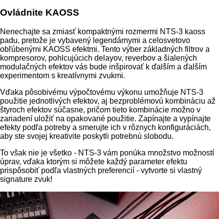
Ovládnite KAOSS
Nenechajte sa zmiasť kompaktnými rozmermi NTS-3 kaoss
padu, pretože je vybavený legendárnymi a celosvetovo
obľúbenými KAOSS efektmi. Tento výber základných filtrov a
kompresorov, pohlcujúcich delayov, reverbov a šialených
modulačných efektov vás bude inšpirovať k ďalším a ďalším
experimentom s kreatívnymi zvukmi.
Vďaka pôsobivému výpočtovému výkonu umožňuje NTS-3
použitie jednotlivých efektov, aj bezproblémovú kombináciu až
štyroch efektov súčasne, pričom tieto kombinácie možno v
zariadení uložiť na opakované použitie. Zapínajte a vypínajte
efekty podľa potreby a smerujte ich v rôznych konfiguráciách,
aby ste svojej kreativite poskytli potrebnú slobodu.
To však nie je všetko - NTS-3 vám ponúka množstvo možností
úprav, vďaka ktorým si môžete každý parameter efektu
prispôsobiť podľa vlastných preferencií - vytvorte si vlastný
signature zvuk!