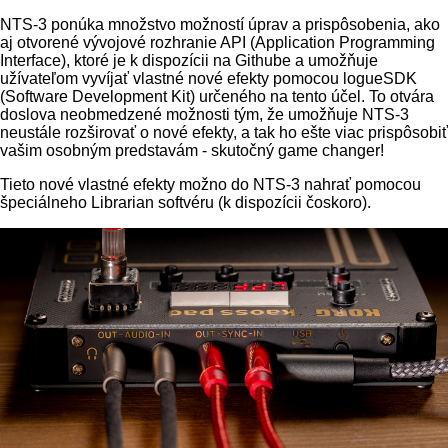
NTS-3 ponúka množstvo možností úprav a prispôsobenia, ako
aj otvorené vývojové rozhranie API (Application Programming
Interface), ktoré je k dispozícii na Githube a umožňuje
užívateľom vyvíjať vlastné nové efekty pomocou logueSDK
(Software Development Kit) určeného na tento účel. To otvára
doslova neobmedzené možnosti tým, že umožňuje NTS-3
neustále rozširovať o nové efekty, a tak ho ešte viac prispôsobiť
vašim osobným predstavám - skutočný game changer!
Tieto nové vlastné efekty možno do NTS-3 nahrať pomocou
špeciálneho Librarian softvéru (k dispozícii čoskoro).