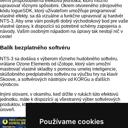
veľmi prispôsobiteľná efektová jednotka, ktorú možno
upravovať rôznymi spôsobmi. Okrem otvoreného zdrojového
kódu logueSDK, ktorý užívateľom umožňuje programovať
vlastné efekty, sa dá vizuálne a funkčne upravovať aj hardvér
NTS-3. Aby sme vám poskytli dobrý východiskový bod pre vaše
vlastné úpravy, k dispozícii sú potrebné schémy zapojenia a
návody. Vašim osobným nápadom na úpravy tak nestojí nič v
ceste!
Balík bezplatného softvéru
NTS-3 sa dodáva s výberom rôzneho hudobného softvéru,
vrátane Ozone Elements od iZotope, ktorý vám umožní
mastrovať vlastné skladby s pomocou umelej inteligencie,
skúšobného predplatného softvéru na výučbu hry na klavír
Skoove, a softvérových nástrojov od KORGu a ďalších
výrobcov.
Inými slovami, v okamihu, keď držíte v rukách túto efektovú
jednotku, máte k dispozícii aj všestranný výber softvérových
produktov, ktoré vám pomôžu posunúť vašu hudbu na vyššiu
úroveň.
Používame cookies