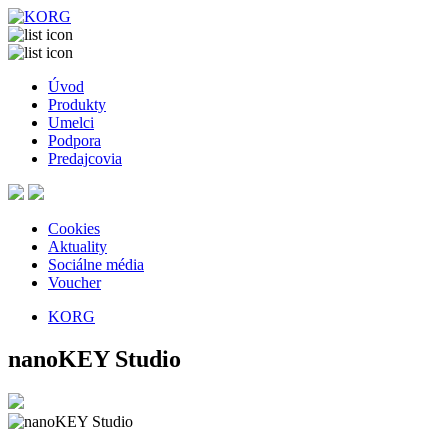
Úvod
Produkty
Umelci
Podpora
Predajcovia
Cookies
Aktuality
Sociálne média
Voucher
KORG
nanoKEY Studio