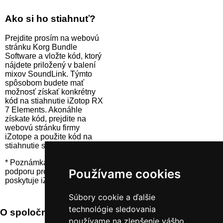
Ako si ho stiahnuť?
Prejdite prosím na webovú
stránku Korg Bundle
Software a vložte kód, ktorý
nájdete priložený v balení
mixov SoundLink. Týmto
spôsobom budete mať
možnosť získať konkrétny
kód na stiahnutie iZotop RX
7 Elements. Akonáhle
získate kód, prejdite na
webovú stránku firmy
iZotope a použite kód na
stiahnutie softvéru.
* Poznámka: Technickú
Používame cookies
podporu pre tento program
poskytuje iZotope
Súbory cookie a ďalšie
technológie sledovania
O spoločnosti iZotope
používame na zlepšenie vášho