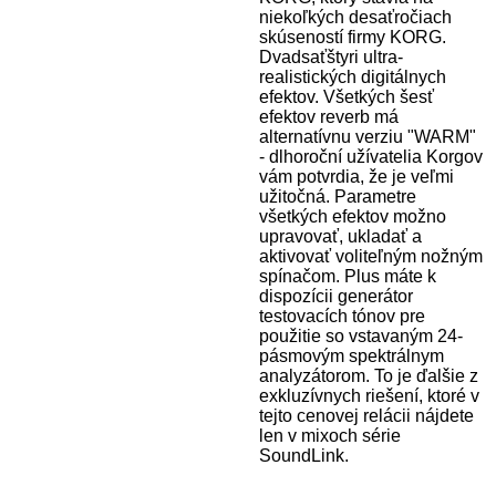
niekoľkých desaťročiach
skúseností firmy KORG.
Dvadsaťštyri ultra-
realistických digitálnych
efektov. Všetkých šesť
efektov reverb má
alternatívnu verziu "WARM"
- dlhoroční užívatelia Korgov
vám potvrdia, že je veľmi
užitočná. Parametre
všetkých efektov možno
upravovať, ukladať a
aktivovať voliteľným nožným
spínačom. Plus máte k
dispozícii generátor
testovacích tónov pre
použitie so vstavaným 24-
pásmovým spektrálnym
analyzátorom. To je ďalšie z
exkluzívnych riešení, ktoré v
tejto cenovej relácii nájdete
len v mixoch série
SoundLink.