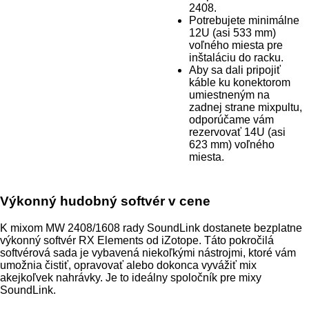
2408.
Potrebujete minimálne
12U (asi 533 mm)
voľného miesta pre
inštaláciu do racku.
Aby sa dali pripojiť
káble ku konektorom
umiestneným na
zadnej strane mixpultu,
odporúčame vám
rezervovať 14U (asi
623 mm) voľného
miesta.
Výkonný hudobný softvér v cene
K mixom MW 2408/1608 rady SoundLink dostanete bezplatne
výkonný softvér RX Elements od iZotope. Táto pokročilá
softvérová sada je vybavená niekoľkými nástrojmi, ktoré vám
umožnia čistiť, opravovať alebo dokonca vyvážiť mix
akejkoľvek nahrávky. Je to ideálny spoločník pre mixy
SoundLink.