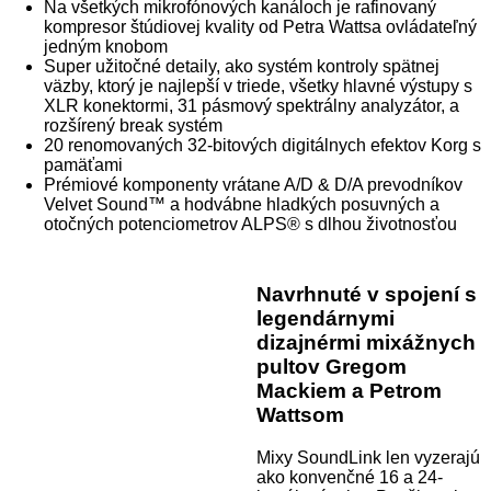
Na všetkých mikrofónových kanáloch je rafinovaný
kompresor štúdiovej kvality od Petra Wattsa ovládateľný
jedným knobom
Super užitočné detaily, ako systém kontroly spätnej
väzby, ktorý je najlepší v triede, všetky hlavné výstupy s
XLR konektormi, 31 pásmový spektrálny analyzátor, a
rozšírený break systém
20 renomovaných 32-bitových digitálnych efektov Korg s
pamäťami
Prémiové komponenty vrátane A/D & D/A prevodníkov
Velvet Sound™ a hodvábne hladkých posuvných a
otočných potenciometrov ALPS® s dlhou životnosťou
Navrhnuté v spojení s
legendárnymi
dizajnérmi mixážnych
pultov Gregom
Mackiem a Petrom
Wattsom
Mixy SoundLink len vyzerajú
ako konvenčné 16 a 24-