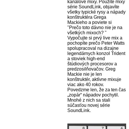
kanálové mixy. Použite mixy
série SoundLink, objavíte
všetky typické rysy a nápady
konštruktéra Grega
Mackieho a poviete si
"Prečo toto dávno nie je na
všetkých mixoch? "
Vypočujte si prvý live mix a
pochopíte prečo Peter Watts
spolupracoval na dizajne
legendárnych konzol Trident
a stoviek high-end
štúdiových procesorov a
predzosilňovačov. Greg
Mackie nie je len
konštruktér, aktívne mixuje
viac ako 40 rokov.
Povedzme len, že za ten čas
„zopár“ nápadov pochytil.
Mnohé z nich sa stali
súčasťou novej série
SoundLink.