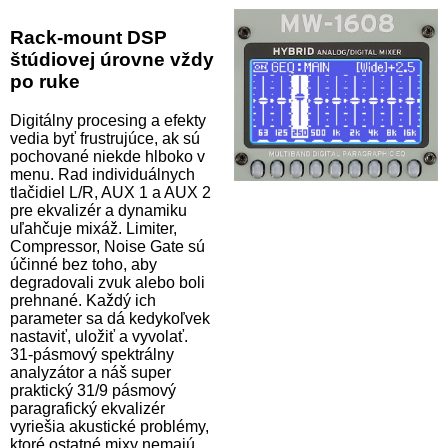
Rack-mount DSP
štúdiovej úrovne vždy
po ruke
Digitálny procesing a efekty
vedia byť frustrujúce, ak sú
pochované niekde hlboko v
menu. Rad individuálnych
tlačidiel L/R, AUX 1 a AUX 2
pre ekvalizér a dynamiku
uľahčuje mixáž. Limiter,
Compressor, Noise Gate sú
účinné bez toho, aby
degradovali zvuk alebo boli
prehnané. Každý ich
parameter sa dá kedykoľvek
nastaviť, uložiť a vyvolať.
31-pásmový spektrálny
analyzátor a náš super
praktický 31/9 pásmový
paragrafický ekvalizér
vyriešia akustické problémy,
ktoré ostatné mixy nemajú