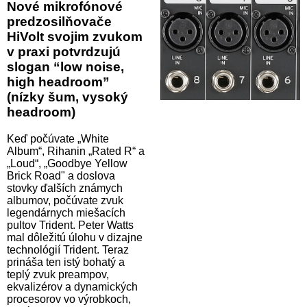
Nové mikrofónové
predzosilňovače
HiVolt svojim zvukom
v praxi potvrdzujú
slogan “low noise,
high headroom”
(nízky šum, vysoký
headroom)
Keď počúvate „White
Album“, Rihanin „Rated R“ a
„Loud“, „Goodbye Yellow
Brick Road" a doslova
stovky ďalších známych
albumov, počúvate zvuk
legendárnych miešacích
pultov Trident. Peter Watts
mal dôležitú úlohu v dizajne
technológií Trident. Teraz
prináša ten istý bohatý a
teplý zvuk preampov,
ekvalizérov a dynamických
procesorov vo výrobkoch,