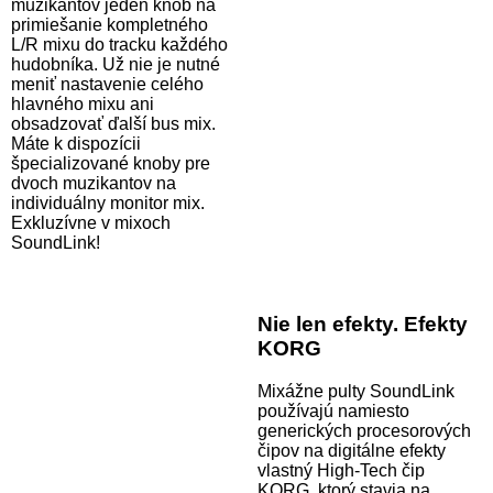
muzikantov jeden knob na
primiešanie kompletného
L/R mixu do tracku každého
hudobníka. Už nie je nutné
meniť nastavenie celého
hlavného mixu ani
obsadzovať ďalší bus mix.
Máte k dispozícii
špecializované knoby pre
dvoch muzikantov na
individuálny monitor mix.
Exkluzívne v mixoch
SoundLink!
Nie len efekty. Efekty
KORG
Mixážne pulty SoundLink
používajú namiesto
generických procesorových
čipov na digitálne efekty
vlastný High-Tech čip
KORG, ktorý stavia na