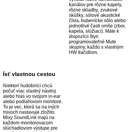
kanálov pre rôzne kapely,
rôzne skladby, zvukové
skúšky, sólové akustické
čísla, bubenícke sólo alebo
jednotlivé časti omše (zbor,
kapela, slúžiaci). Máte k
dispozícii štyri
programovateľné Mute
skupiny, každú s vlastným
HW tlačidlom.
Ísť vlastnou cestou
Niektorí hudobníci chcú
počuť viac vlastný nástroj
alebo hlas vo svojom in-ear
alebo podlahovom monitore.
To je vec, ktorá sa na iných
mixoch nastavuje zložito.
Mixy SoundLink majú na
každom monitorovacom
slúchadlovom výstupe pre