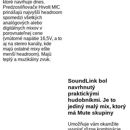
ktoré navrhuje dnes.
Predzosilňovače Hivolt MIC
prinášajú najvyšší headroom
spomedzi všetkých
analógových alebo
digitálnych mixov v
porovnateľnej cene
(vnútorné napätie 16,5V, a to
aj na stereo kanály, kde
majú ostatné mixy ešte
menší headroom). Majú
teplý a muzikálny zvuk.
SoundLink bol
navrhnutý
praktickými
hudobníkmi. Je to
jediný malý mix, ktorý
má Mute skupiny
Umožňuje vám okamžite
vyvolať rôzne kombinácie