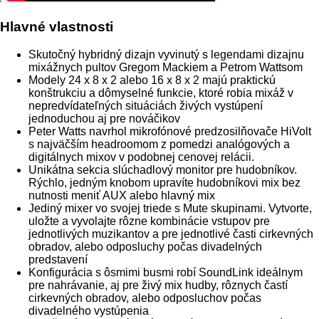
Hlavné vlastnosti
Skutočný hybridný dizajn vyvinutý s legendami dizajnu
mixážnych pultov Gregom Mackiem a Petrom Wattsom
Modely 24 x 8 x 2 alebo 16 x 8 x 2 majú praktickú
konštrukciu a dômyselné funkcie, ktoré robia mixáž v
nepredvídateľných situáciách živých vystúpení
jednoduchou aj pre nováčikov
Peter Watts navrhol mikrofónové predzosilňovače HiVolt
s najväčším headroomom z pomedzi analógových a
digitálnych mixov v podobnej cenovej relácii.
Unikátna sekcia slúchadlový monitor pre hudobníkov.
Rýchlo, jedným knobom upravíte hudobníkovi mix bez
nutnosti meniť AUX alebo hlavný mix
Jediný mixer vo svojej triede s Mute skupinami. Vytvorte,
uložte a vyvolajte rôzne kombinácie vstupov pre
jednotlivých muzikantov a pre jednotlivé časti cirkevných
obradov, alebo odposluchy počas divadelných
predstavení
Konfigurácia s ôsmimi busmi robí SoundLink ideálnym
pre nahrávanie, aj pre živý mix hudby, rôznych častí
cirkevných obradov, alebo odposluchov počas
divadelného vystúpenia