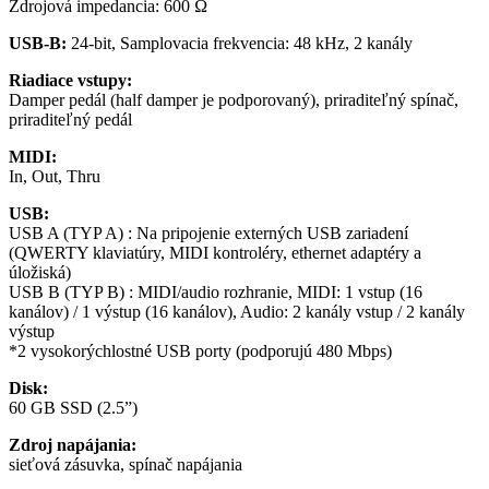
Zdrojová impedancia: 600 Ω
USB-B:
24-bit, Samplovacia frekvencia: 48 kHz, 2 kanály
Riadiace vstupy:
Damper pedál (half damper je podporovaný), priraditeľný spínač,
priraditeľný pedál
MIDI:
In, Out, Thru
USB:
USB A (TYP A) : Na pripojenie externých USB zariadení
(QWERTY klaviatúry, MIDI kontroléry, ethernet adaptéry a
úložiská)
USB B (TYP B) : MIDI/audio rozhranie, MIDI: 1 vstup (16
kanálov) / 1 výstup (16 kanálov), Audio: 2 kanály vstup / 2 kanály
výstup
*2 vysokorýchlostné USB porty (podporujú 480 Mbps)
Disk:
60 GB SSD (2.5”)
Zdroj napájania:
sieťová zásuvka, spínač napájania