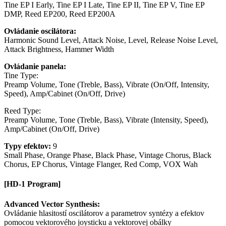
Tine EP I Early, Tine EP I Late, Tine EP II, Tine EP V, Tine EP
DMP, Reed EP200, Reed EP200A
Ovládanie oscilátora:
Harmonic Sound Level, Attack Noise, Level, Release Noise Level,
Attack Brightness, Hammer Width
Ovládanie panela:
Tine Type:
Preamp Volume, Tone (Treble, Bass), Vibrate (On/Off, Intensity,
Speed), Amp/Cabinet (On/Off, Drive)
Reed Type:
Preamp Volume, Tone (Treble, Bass), Vibrate (Intensity, Speed),
Amp/Cabinet (On/Off, Drive)
Typy efektov:
9
Small Phase, Orange Phase, Black Phase, Vintage Chorus, Black
Chorus, EP Chorus, Vintage Flanger, Red Comp, VOX Wah
[HD-1 Program]
Advanced Vector Synthesis:
Ovládanie hlasitostí oscilátorov a parametrov syntézy a efektov
pomocou vektorového joysticku a vektorovej obálky