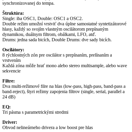
synchronizovanej do tempa.
Štruktúra:
Single: iba OSC1, Double: OSC1 a OSC2.
Double režim umožní vrstviť dva úplne samostatné syntetizátorové
hlasy, každý so svojím vlastným oscilátorom prepínaným
dynamikou, duálnym filtrom, obálkami, LFO, atď.
Drums: jedna sada bicích, Double Drums: dve sady bicích.
Oscilátory:
8 rýchlostných zón pre oscilátor s prepínaním, prelínaním a
vrstvením
Každá zóna môže hrať mono alebo stereo multisample, alebo wave
sekvencie
Filtre:
Dva multi-režimové filre na hlas (low-pass, high-pass, band-pass a
band-reject), štyri režimy zapojenia filtrov (single, serial, parallel a
24 dB)
EQ:
Tri pásma s parametrickými stredmi
Driver:
Obvod nelineárneho drivera a low boost pre hlas