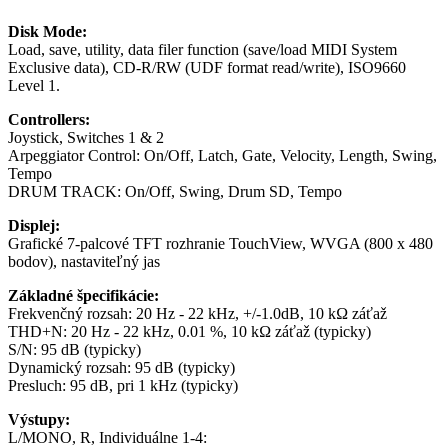
Disk Mode:
Load, save, utility, data filer function (save/load MIDI System
Exclusive data), CD-R/RW (UDF format read/write), ISO9660
Level 1.
Controllers:
Joystick, Switches 1 & 2
Arpeggiator Control: On/Off, Latch, Gate, Velocity, Length, Swing,
Tempo
DRUM TRACK: On/Off, Swing, Drum SD, Tempo
Displej:
Grafické 7-palcové TFT rozhranie TouchView, WVGA (800 x 480
bodov), nastaviteľný jas
Základné špecifikácie:
Frekvenčný rozsah: 20 Hz - 22 kHz, +/-1.0dB, 10 kΩ záťaž
THD+N: 20 Hz - 22 kHz, 0.01 %, 10 kΩ záťaž (typicky)
S/N: 95 dB (typicky)
Dynamický rozsah: 95 dB (typicky)
Presluch: 95 dB, pri 1 kHz (typicky)
Výstupy:
L/MONO, R, Individuálne 1-4: