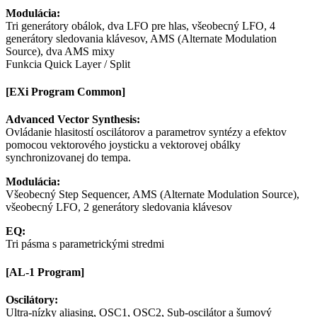
Modulácia:
Tri generátory obálok, dva LFO pre hlas, všeobecný LFO, 4
generátory sledovania klávesov, AMS (Alternate Modulation
Source), dva AMS mixy
Funkcia Quick Layer / Split
[EXi Program Common]
Advanced Vector Synthesis:
Ovládanie hlasitostí oscilátorov a parametrov syntézy a efektov
pomocou vektorového joysticku a vektorovej obálky
synchronizovanej do tempa.
Modulácia:
Všeobecný Step Sequencer, AMS (Alternate Modulation Source),
všeobecný LFO, 2 generátory sledovania klávesov
EQ:
Tri pásma s parametrickými stredmi
[AL-1 Program]
Oscilátory:
Ultra-nízky aliasing, OSC1, OSC2, Sub-oscilátor a šumový