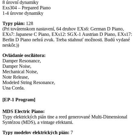
8 úrovní dynamiky
Exs304 – Prepared Piano
1-4 úrovne dynamiky
Typy pián:
128
(Pri továrenskom nastavení, 64 druhov EXs6: German D Piano,
EXs7: Japanese C Piano, EXs12: SGX-1 Austrian D Piano, EXs17:
Berlin D Piano nehrá zvuk. Treba stiahnuť možnosti. Budú vydané
neskôr.))
Ovládanie oscilátora:
Damper Resonance,
Damper Noise,
Mechanical Noise,
Note Release,
Modeled String Resonance,
Una Corda.
[EP-1 Program]
MDS Electric Piano:
Typy elektrických pián tine a reed generované Multi-Dimensional
Syntézou (MDS), a vintage efektami.
Typy modelov elektrických pián:
7