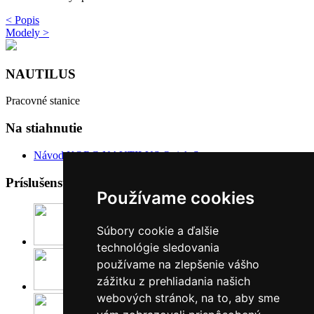
< Popis
Modely >
NAUTILUS
Pracovné stanice
Na stiahnutie
Návod KORG NAUTILUS Quick Start
Príslušenstvo
Používame cookies
Súbory cookie a ďalšie
HC-KEY
technológie sledovania
používame na zlepšenie vášho
zážitku z prehliadania našich
DS-1H
webových stránok, na to, aby sme