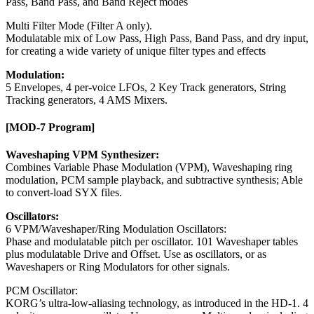
Pass, Band Pass, and Band Reject modes
Multi Filter Mode (Filter A only).
Modulatable mix of Low Pass, High Pass, Band Pass, and dry input,
for creating a wide variety of unique filter types and effects
Modulation:
5 Envelopes, 4 per-voice LFOs, 2 Key Track generators, String
Tracking generators, 4 AMS Mixers.
[MOD-7 Program]
Waveshaping VPM Synthesizer:
Combines Variable Phase Modulation (VPM), Waveshaping ring
modulation, PCM sample playback, and subtractive synthesis; Able
to convert-load SYX files.
Oscillators:
6 VPM/Waveshaper/Ring Modulation Oscillators:
Phase and modulatable pitch per oscillator. 101 Waveshaper tables
plus modulatable Drive and Offset. Use as oscillators, or as
Waveshapers or Ring Modulators for other signals.
PCM Oscillator:
KORG’s ultra-low-aliasing technology, as introduced in the HD-1. 4