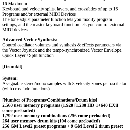
16 Maximum
Keyboard and velocity splits, layers, and crossfades of up to 16
Programs and/or external MIDI Devices
The tone adjust parameter function lets you modify program
settings, and the master keyboard function lets you control external
MIDI devices
Advanced Vector Synthesis:
Control oscillator volumes and synthesis & effects parameters via
the Vector Joystick and the tempo-synchronized Vector Envelope.
Quick Layer / Split function
[Drumkit]
System:
Assignable stereo/mono samples with 8 velocity zones per oscillator
(with crossfade functions)
[Number of Programs/Combinations/Drum kits]
2,560 user memory programs (1,920 [1,280 HD-1+640 EXi]
come preloaded)
1,792 user memory combinations (256 come preloaded)
264 user memory drum kits (104 come preloaded)
256 GM Level2 preset programs + 9 GM Level 2 drum preset