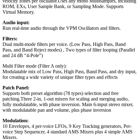
velocity zones per oscillator.Uses any mono Multisamples, including
ROM, EXs, User Sample Bank, or Sampling Mode. Supports
Virtual Memory.
Audio input:
Run real-time audio through the VPM Oscillators and filters.
Filters:
Dual multi-mode filters per voice. (Low Pass, High Pass, Band
Pass, and Band Reject modes) , Two types of filter looping (Parallel
and 24 dB “4-Pole”)
Multi Filter mode (Filter A only):
Modulatable mix of Low Pass, High Pass, Band Pass, and dry input,
for creating a wide variety of unique filter types and effects
Patch Panel:
Supports both preset algorithm (78 types) selection and free
patching.Three 2-in, 1-out mixers for scaling and merging audio,
fully modulatable, with phase inversion. Main 6-input stereo mixer,
with modulatable pan and volume, plus phase inversion
Modulation:
10 Envelopes, 4 per-voice LFOs, 9 Key Tracking generators, Per-
voice Step Sequencer, 4 standard AMS Mixers plus 4 simple AMS
Mixers.