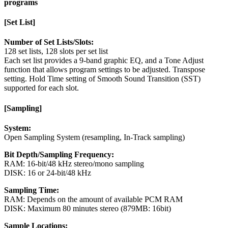
programs
[Set List]
Number of Set Lists/Slots:
128 set lists, 128 slots per set list
Each set list provides a 9-band graphic EQ, and a Tone Adjust
function that allows program settings to be adjusted. Transpose
setting. Hold Time setting of Smooth Sound Transition (SST)
supported for each slot.
[Sampling]
System:
Open Sampling System (resampling, In-Track sampling)
Bit Depth/Sampling Frequency:
RAM: 16-bit/48 kHz stereo/mono sampling
DISK: 16 or 24-bit/48 kHz
Sampling Time:
RAM: Depends on the amount of available PCM RAM
DISK: Maximum 80 minutes stereo (879MB: 16bit)
Sample Locations: