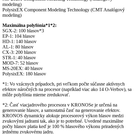
modeling)
PolysixEX Component Modeling Technology (CMT Analógový
modeling)
Maximálna polyfónia*1*2:
SGX-2: 100 hlasov*3
EP-1: 104 hlasov
HD-1: 140 hlasov
AL-1: 80 hlasov
CX-3: 200 hlasov
STR-1: 40 hlasov
MOD-7: 52 hlasov
MS-20EX: 40 hlasov
PolysixEX: 180 hlasov
*1: Vo vzácnych prípadoch, pri veľkom počte súčasne aktívnych
efektov náročných na procesor (napríklad viac ako 14 O-Verbov), sa
môže polyfónia mierne zredukovať.
*2: Časť viacjadrového procesora v KRONOSe je určená na
generovanie hlasov, a samostatná časť na generovanie efektov.
KRONOS dynamicky alokuje procesorový výkon hlasov medzi
zvukovými jadrami tak, ako je to potrebné. Uvedené maximálne
počty hlasov platia keď je 100 % hlasového výkonu priradených
jednému zvukovému jadru.