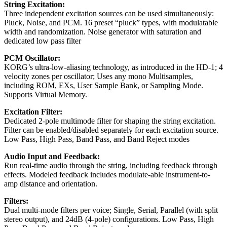
String Excitation:
Three independent excitation sources can be used simultaneously:
Pluck, Noise, and PCM. 16 preset “pluck” types, with modulatable
width and randomization. Noise generator with saturation and
dedicated low pass filter
PCM Oscillator:
KORG’s ultra-low-aliasing technology, as introduced in the HD-1; 4
velocity zones per oscillator; Uses any mono Multisamples,
including ROM, EXs, User Sample Bank, or Sampling Mode.
Supports Virtual Memory.
Excitation Filter:
Dedicated 2-pole multimode filter for shaping the string excitation.
Filter can be enabled/disabled separately for each excitation source.
Low Pass, High Pass, Band Pass, and Band Reject modes
Audio Input and Feedback:
Run real-time audio through the string, including feedback through
effects. Modeled feedback includes modulate-able instrument-to-
amp distance and orientation.
Filters:
Dual multi-mode filters per voice; Single, Serial, Parallel (with split
stereo output), and 24dB (4-pole) configurations. Low Pass, High