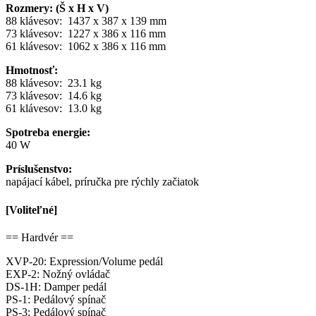
Rozmery: (Š x H x V)
88 klávesov: 1437 x 387 x 139 mm
73 klávesov: 1227 x 386 x 116 mm
61 klávesov: 1062 x 386 x 116 mm
Hmotnosť:
88 klávesov: 23.1 kg
73 klávesov: 14.6 kg
61 klávesov: 13.0 kg
Spotreba energie:
40 W
Príslušenstvo:
napájací kábel, príručka pre rýchly začiatok
[Voliteľné]
== Hardvér ==
XVP-20: Expression/Volume pedál
EXP-2: Nožný ovládač
DS-1H: Damper pedál
PS-1: Pedálový spínač
PS-3: Pedálový spínač