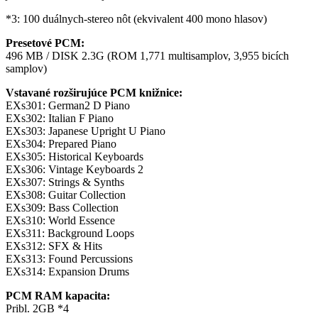
*3: 100 duálnych-stereo nôt (ekvivalent 400 mono hlasov)
Presetové PCM:
496 MB / DISK 2.3G (ROM 1,771 multisamplov, 3,955 bicích
samplov)
Vstavané rozširujúce PCM knižnice:
EXs301: German2 D Piano
EXs302: Italian F Piano
EXs303: Japanese Upright U Piano
EXs304: Prepared Piano
EXs305: Historical Keyboards
EXs306: Vintage Keyboards 2
EXs307: Strings & Synths
EXs308: Guitar Collection
EXs309: Bass Collection
EXs310: World Essence
EXs311: Background Loops
EXs312: SFX & Hits
EXs313: Found Percussions
EXs314: Expansion Drums
PCM RAM kapacita:
Pribl. 2GB *4