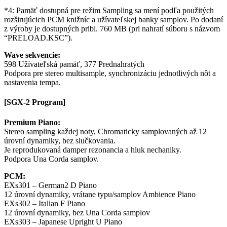
*4: Pamäť dostupná pre režim Sampling sa mení podľa použitých
rozširujúcich PCM knižníc a užívateľskej banky samplov. Po dodaní
z výroby je dostupných pribl. 760 MB (pri nahratí súboru s názvom
“PRELOAD.KSC”).
Wave sekvencie:
598 Užívateľská pamäť, 377 Prednahratých
Podpora pre stereo multisample, synchronizáciu jednotlivých nôt a
nastavenia tempa.
[SGX-2 Program]
Premium Piano:
Stereo sampling každej noty, Chromaticky samplovaných až 12
úrovní dynamiky, bez slučkovania.
Je reprodukovaná damper rezonancia a hluk nechaniky.
Podpora Una Corda samplov.
PCM:
EXs301 – German2 D Piano
12 úrovní dynamiky, vrátane typu/samplov Ambience Piano
EXs302 – Italian F Piano
12 úrovní dynamiky, bez Una Corda samplov
EXs303 – Japanese Upright U Piano