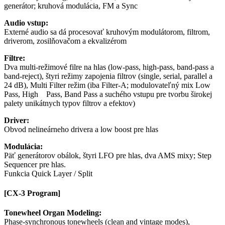
generátor; kruhová modulácia, FM a Sync
Audio vstup:
Externé audio sa dá procesovať kruhovým modulátorom, filtrom,
driverom, zosilňovačom a ekvalizérom
Filtre:
Dva multi-režimové filre na hlas (low-pass, high-pass, band-pass a
band-reject), štyri režimy zapojenia filtrov (single, serial, parallel a
24 dB), Multi Filter režim (iba Filter-A; modulovateľný mix Low
Pass, High Pass, Band Pass a suchého vstupu pre tvorbu širokej
palety unikátnych typov filtrov a efektov)
Driver:
Obvod nelineárneho drivera a low boost pre hlas
Modulácia:
Päť generátorov obálok, štyri LFO pre hlas, dva AMS mixy; Step
Sequencer pre hlas.
Funkcia Quick Layer / Split
[CX-3 Program]
Tonewheel Organ Modeling:
Phase-synchronous tonewheels (clean and vintage modes),