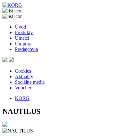
Úvod
Produkty
Umelci
Podpora
Predajcovia
Cookies
Aktuality
Sociálne média
Voucher
KORG
NAUTILUS