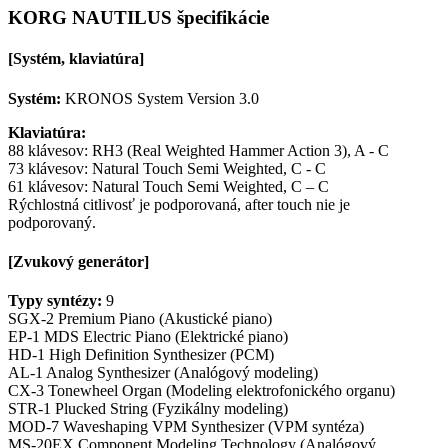
KORG NAUTILUS špecifikácie
[Systém, klaviatúra]
Systém:
KRONOS System Version 3.0
Klaviatúra:
88 klávesov: RH3 (Real Weighted Hammer Action 3), A - C
73 klávesov: Natural Touch Semi Weighted, C - C
61 klávesov: Natural Touch Semi Weighted, C – C
Rýchlostná citlivosť je podporovaná, after touch nie je
podporovaný.
[Zvukový generátor]
Typy syntézy:
9
SGX-2 Premium Piano (Akustické piano)
EP-1 MDS Electric Piano (Elektrické piano)
HD-1 High Definition Synthesizer (PCM)
AL-1 Analog Synthesizer (Analógový modeling)
CX-3 Tonewheel Organ (Modeling elektrofonického organu)
STR-1 Plucked String (Fyzikálny modeling)
MOD-7 Waveshaping VPM Synthesizer (VPM syntéza)
MS-20EX Component Modeling Technology (Analógový