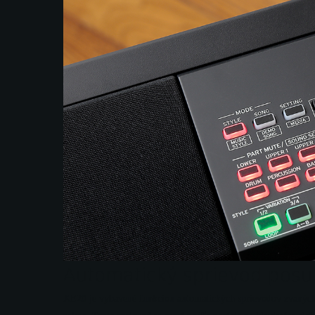
Automatický sprievod posun
XE20 je vybavené funkciou automatických sprievodov zvaných 