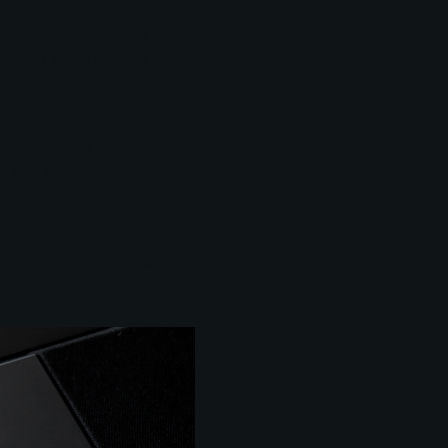
a XE20 sa vám prispôsobí v
lne živý spôsob hry, ktorú môžete
 charakteristické svojím plným
k štýlu hráča. Máte na výber tieto
anov, syntetizátorových plôch,
ých zvukov môžete hrať naživo,