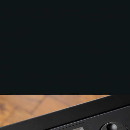
ukou, takže dostanete plne ovládateľný sprievod celej kapely. Hrajte akordy 
 Pridajte prechody kedykoľvek chcete. Hrajte melódiu pravou rukou. Je to úp
o krídla
a svete; je obľúbené mnohými pianistami pre svoju všestrannú expresivitu. Je
lian Piano je tiež svetovo známe svojimi bohatými rezonanciami a citlivosťou 
hry.
vukov
ac než 700 expresívnych a autentických zvukov vrátane elektrických pián, org
 skutočných akustických a digitálnych nástrojov. S každým z týchto realistick