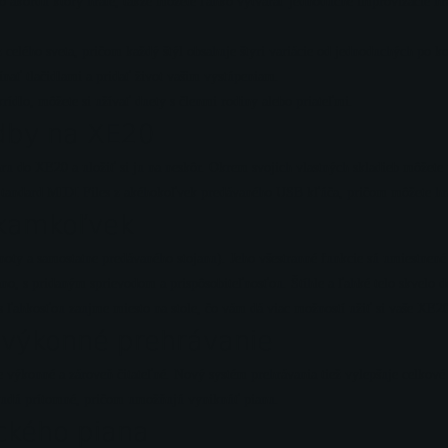
ebo akordu ktorý hráte, takže môžete ľahko vytvárať jednoduché improvizácie 
z celého sveta, pričom každý štýl obsahuje štyri variácie od jednoduchých po ko
ínať tlačidlami a pridať život vašim vystúpeniam.
ídlo, môžete si užívať duety s členmi rodiny alebo priateľmi.
adby na XE20
ru do XE20 a uložiť si ju na neskôr. Okrem svojich vlastných skladieb môžet
Standard MIDI Files z akéhokoľvek predávaného USB kľúča, pričom môžete hr
í kamkoľvek
noty a samostatne predávaného stojanu). Jeho všestranné funkcie sú umiestnen
no, s pridaným sprievodom a prispôsobiteľnosťou. Štíhle a ľahké telo skvelo 
 ľahkosťou zaujme miesto na stole, čo vám dá viac možností užiť si vaše XE2
 výkonné prehrávanie
 výkonné a zároveň čitateľné. Nový systém prehrávania tiež vylepšuje celkové 
 budú prítomné, pričom umožňujú vyniknúť pianu.
ického piana