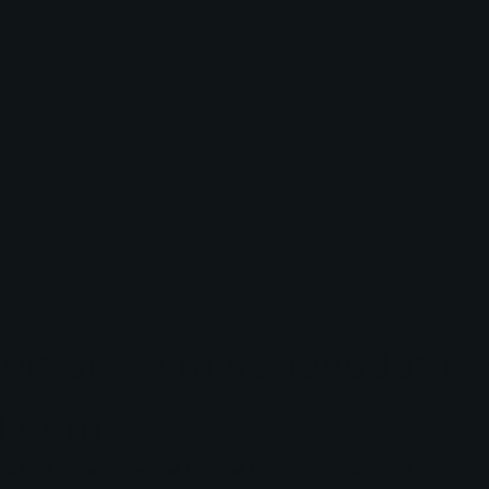
utomatickým sprievodom; 
u doma.
al-touch a obsahuje dve plné koncertné krídla. Tiež má automatický sprievod, 