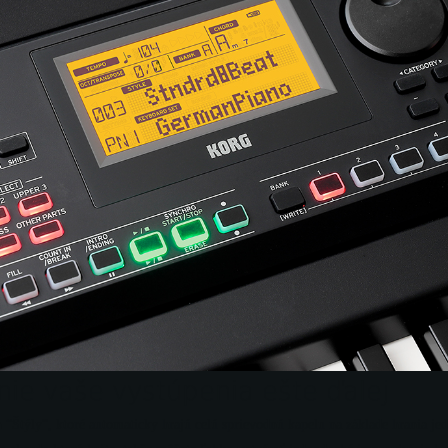
ie vaše vystúpenia ešte ďalej
“Štýly”, ktoré automaticky hrajú celú sprievodnú kapelu na základe hrania j