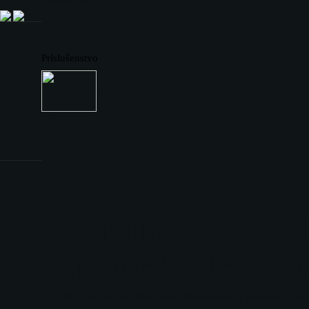
Navod KORG XE20
KORG XE 20 Vocie Name List
Cookies
Príslušenstvo
Aktuality
STB1
Sociálne média
Voucher
KORG
Digitálne piano s a
skutočného koncert
XE20 je nové digitálne piano s 88-klávesovou klaviatúrou natur