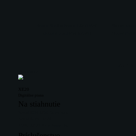
Reason Studios Reason Lite (DAW
Skoove zadar
hudobný produkčný softvér)
Skoove Premiu
n
Viac info
Vlastnosti >
XE20
Digitálne piana
Na stiahnutie
Návod KOR XE20 Quick Start
Navod KORG XE20
KORG XE 20 Vocie Name List
Príslušenstvo