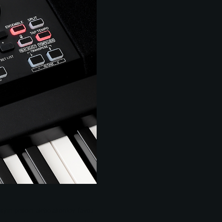
edným prstom alebo akordov ľavou