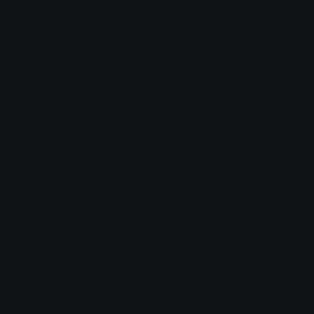
XE20 má vyváženú kladivkovú mechaniku pre pocit z hry na skut
jemne vyvážená a poskytuje prirodzený zážitok z hry bez náma
Balík
XE20 prichádza s množstvom rôzneho hudobného softvéru, aby
Elements pre mastering s pomocou umelej inteligencie, Skoove 
KORG Gadget 2 Le (hudobné p
KORG Collection - M1 Le
UVI Digital Synsatio
(syntetizátorový zvukový
(syntetizátorový zvuk
modul)
modul)