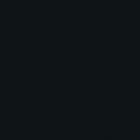
očné akustické piano; nižšie klávesy sú ťažšie a postupne sa smerom nahor st
hy.
 hudobného softvéru zadarmo
 vám pomohol posunúť vašu hudbu na vyššiu úroveň, vrátane Reason Lite na t
na zlepšenie vašich zručností pri hre na klávesy, a softvérových syntetizátor
Aplikácie pre iPad/iPhone
rodukčné štúdio DAW)
KORG Module (piano/klávesový zvukový modu
Software pre Mac/Windows
ns
AAS Ultra Analog Session
AAS Strum Session
ový
(syntetizátorový zvukový
(zvukový modul akustickej
modul)
gitary)