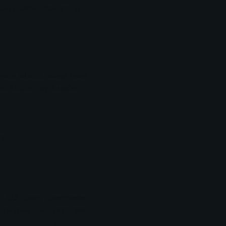
ávajú ľahšími. Klaviatúra je
vorbu skladieb, Izotope Ozone
ov od KORGu a iných značiek.
l)
AAS Lounge Lizard Session
(zvukový modul elektrického
piana))