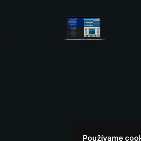
mo 3-mesačná skúška
m (online lekcie hry
a piano)
KORG Gadget 2 Le for Mac (DAW
hudobný produkčný softvér)
rmácií o Balíku softvéru KORG a súbory na stiahnutie >>
Používame coo