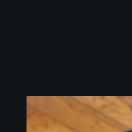
obľúbené skladby a hrať ich stlačením tlačidla.
Kompletnú zbierku sprievodných štýlov máte pod vašou ľavou r
akomkoľvek vybranom štýle. Zmeňte variácie jediným dotykom.
kedykoľvek meniť!
Dva rôzne zvuky koncertnéh
German Piano XE20 pochádza od najslávnejších výrobcov pián n
zvukom s jasnými vysokými registrami a odlišnými hĺbkami. Ita
dva zvuky, ktoré vám dopomôžu k tomu najlepšiemu zážitku z 
Hrajte so širokou paletou z
Okrem svojich veľkolepých pián má XE20 všestrannú zbierku vi
dychov, sláčikov, bicích sád a ďalších, všetky nasamplované zo
alebo ho použiť ako súčasť automatického sprievodu XE20.