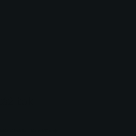
zážitok
takže užívatelia môžu cvičiť svoje