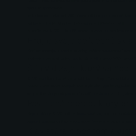
rukou. Tento sprievod sa mení podľa pozície na klaviatúre al
spolu so sprievodom.
Je k dispozícii viac než 280 rôznych štýlov pre hudobné žánre 
začiatok a koniec skladby. Tieto variácie môžete do rytmu prep
A keďže má XE20 tú istú 88-notovú klaviatúru ako koncertné kr
Hrajte svoje obľúbené skl
Keď ste spokojní s hraním skladby, môžete zaznamenať svoju h
vložených demo skladieb, audio dát v MP3 alebo WAV, alebo 
Štíhly dizajn, ktorý sa hod
XE20 má hĺbku iba 34 cm a váži iba 11.4 kg (*bez držiaku na 
panela v tom istom kompaktnom štýle ako typické digitálne pia
svojím špeciálnym stojanom (*zvlášť predávaný STB1), alebo s
Posilnené reproduktory pre
Reproduktory XE20 boli redizajnované tak, aby boli dostatočne
zapnutý automatický sprievod, nízke frekvencie bicích a basy
Klaviatúra s pocitom akust