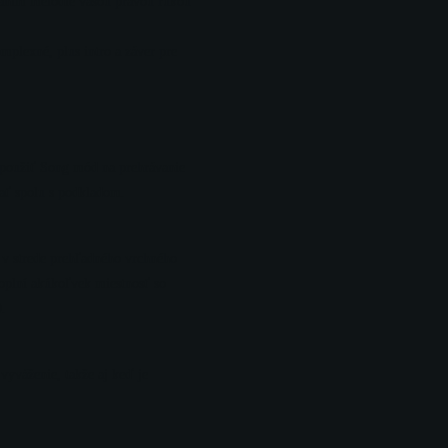
hraním melódie vašou pravou rukou
mplexné, plus intro a záver pre
e použiť Song mód na prehrávanie
ať spolu s podkladom.
é v strede prehľadného vrchného
doplní akúkoľvek miestnosť so
0.
vyváženie, takže aj keď je